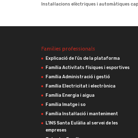
Instal·lacions elèctriques i automàtiques ca
Famílies professionals
Explicació de l’ús de la plataforma
Família Activitats físiques i esportives
Família Administració i gestió
Família Electricitat i electrònica
Família Energia i aigua
Família Imatge i so
Família Instal·lació i manteniment
L’INS Santa Eulàlia al servei de les
empreses