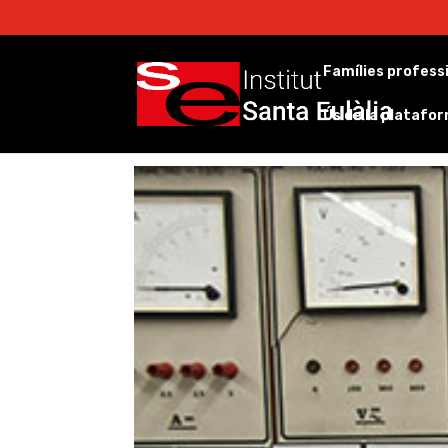
Famílies profess
Ús de la platafo