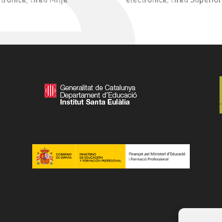
ctrònica
,
Grau Mitjà
electrònica
,
Grau Superior