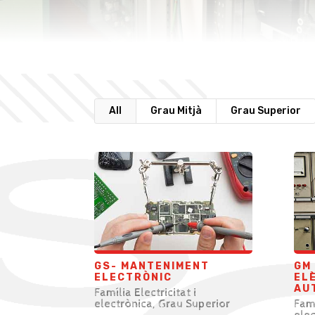
All
Grau Mitjà
Grau Superior
GS- MANTENIMENT
GM 
ELECTRÒNIC
EL
AU
Família Electricitat i
electrònica
,
Grau Superior
Famí