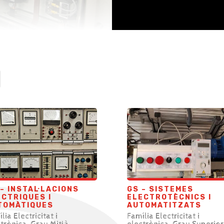
– INSTAL·LACIONS
GS – SISTEMES
ÈCTRIQUES I
ELECTROTÈCNICS I
TOMÀTIQUES
AUTOMATITZATS
lia Electricitat i
Família Electricitat i