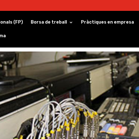
ionals (FP)
Borsa de treball
Pràctiques en empresa
rma