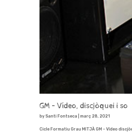
GM – Vídeo, discjòquei i so
by
Santi Fontseca
|
març 28, 2021
Cicle Formatiu Grau MITJÀ GM – Vídeo discjòqu