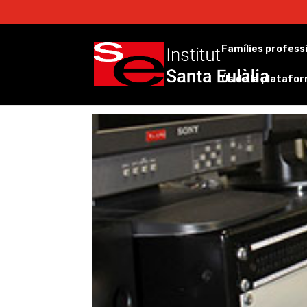
Famílies profess
Ús de la platafo