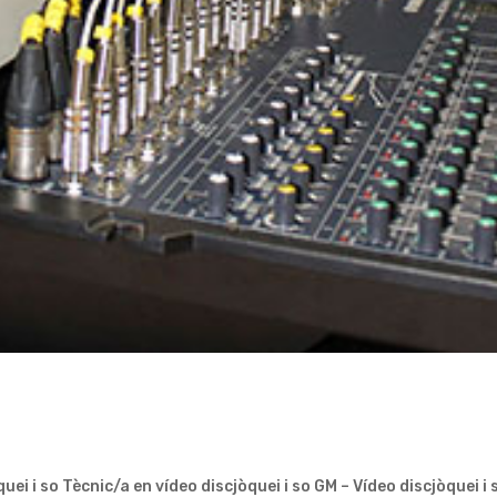
ei i so Tècnic/a en vídeo discjòquei i so GM – Vídeo discjòquei i