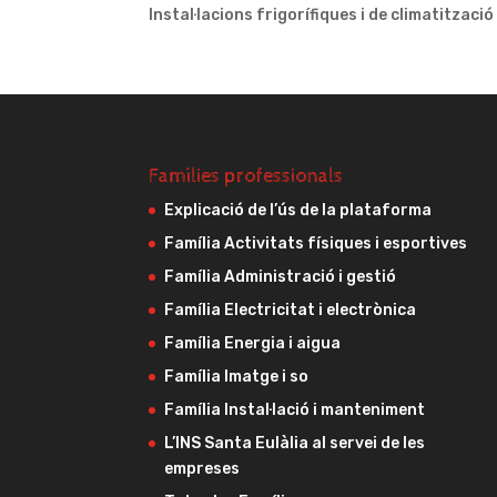
Instal·lacions frigorífiques i de climatitzaci
Famílies professionals
Explicació de l’ús de la plataforma
Família Activitats físiques i esportives
Família Administració i gestió
Família Electricitat i electrònica
Família Energia i aigua
Família Imatge i so
Família Instal·lació i manteniment
L’INS Santa Eulàlia al servei de les
empreses