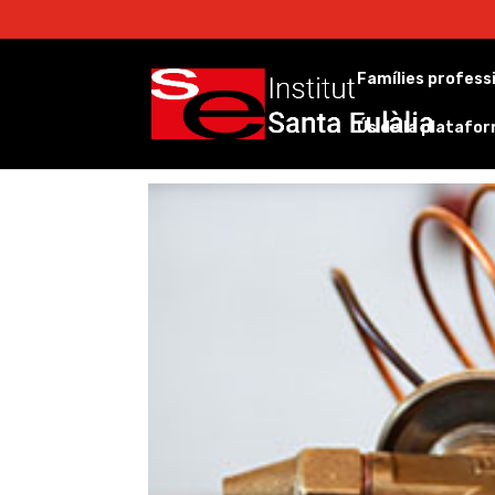
Famílies profess
Ús de la platafo