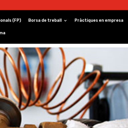
ionals (FP)
Borsa de treball
Pràctiques en empresa
rma